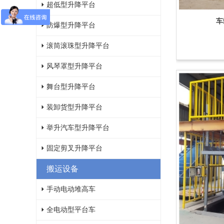
超低型升降平台
车
防爆型升降平台
滚筒滚珠型升降平台
风琴罩型升降平台
舞台型升降平台
装卸货型升降平台
举升汽车型升降平台
固定剪叉升降平台
搬运设备
手动电动堆高车
全电动型平台车