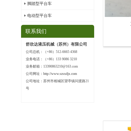
脚踏型平台车
电动型平台车
联系我们
舒欣达液压机械（苏州）有限公司
公司总机：（+86）512-6665 4368
业务电话：（+86）133 9086 3210
业务邮箱：13390863210@163.com
公司网址：
http://www.szsxdjx.com
公司地址：苏州市相城区望亭镇问渡路21
号