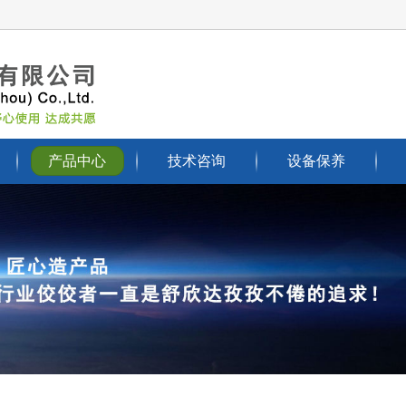
产品中心
技术咨询
设备保养